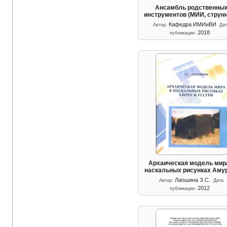
Ансамбль родственны
инструментов (МИИ, стру
Кафедра ИМИиВИ
Автор:
Да
2018
публикации:
Архаическая модель мир
наскальных рисунках Ам
Лапшина З.С.
Автор:
Дата
2012
публикации: